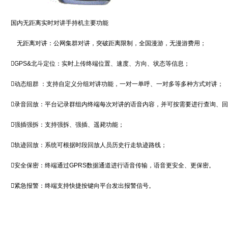
国内无距离实时对讲手持机主要功能
无距离对讲：公网集群对讲，突破距离限制，全国漫游，无漫游费用；
GPS&北斗定位：实时上传终端位置、速度、方向、状态等信息；
动态组群 ：支持自定义分组对讲功能，一对一单呼、一对多等多种方式对讲；
录音回放：平台记录群组内终端每次对讲的语音内容，并可按需要进行查询、
强插强拆：支持强拆、强插、遥毙功能；
轨迹回放：系统可根据时段回放人员历史行走轨迹路线；
安全保密：终端通过GPRS数据通道进行语音传输，语音更安全、更保密。
紧急报警：终端支持快捷按键向平台发出报警信号。